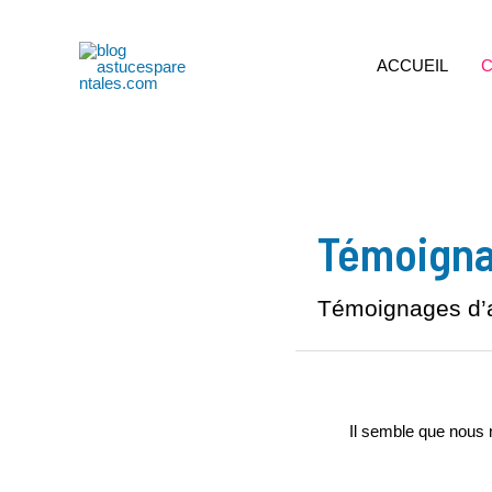
Aller
au
ACCUEIL
C
contenu
Témoigna
Témoignages d’a
Il semble que nous 