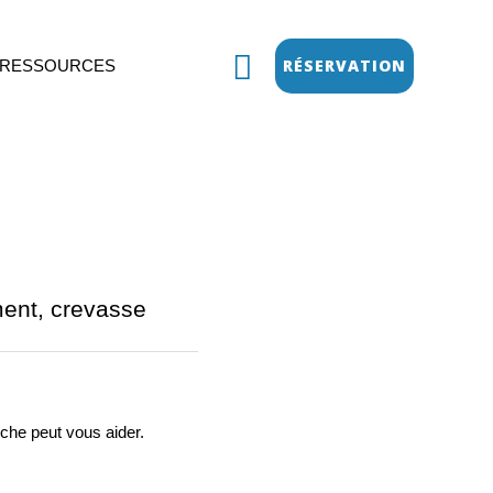
Rechercher
RÉSERVATION
RESSOURCES
ment, crevasse
che peut vous aider.