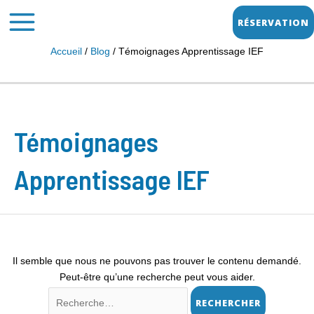
Aller
MAIN
RÉSERVATION
au
MENU
contenu
Accueil
Blog
Témoignages Apprentissage IEF
Rechercher :
Témoignages
Apprentissage IEF
Il semble que nous ne pouvons pas trouver le contenu demandé.
Peut-être qu’une recherche peut vous aider.